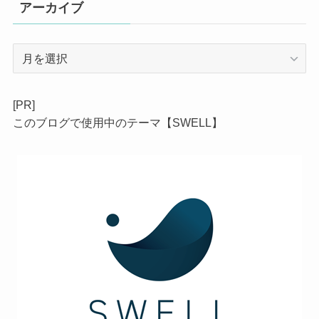
アーカイブ
ア
ー
カ
イ
[PR]
ブ
このブログで使用中のテーマ【SWELL】