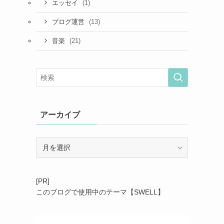
(1)
エッセイ
(13)
ブログ運営
(21)
音楽
アーカイブ
ア
ー
カ
イ
[PR]
ブ
このブログで使用中のテーマ【SWELL】