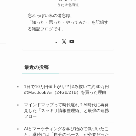
うた＠北海道
忘れっぽい私の備忘録。
「知った・思った・やってみた」を記録す
る雑記ブログです。
最近の投稿
1日で10万円値上がり!? 悩み抜いて約40万円
のMacBook Air（24GB/2TB）を買った理由
マインドマップって時代遅れ？AI時代に再発
見した「スッキリ情報整理術」と最強の連携
フロー
AIとマーケティングを学び始めて気づいたこ
と。継続には「自分のペース」が必要だった