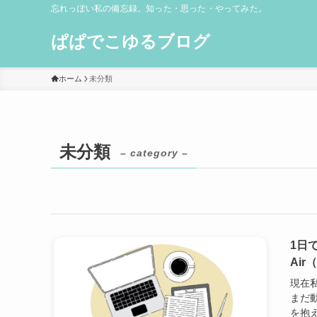
忘れっぽい私の備忘録。知った・思った・やってみた。
ぱぱでこゆるブログ
ホーム
未分類
未分類
– category –
1日
Air
現在私
まだ
を抱