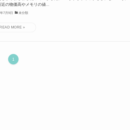
近の物価高やメモリの値...
6年7月9日
未分類
1