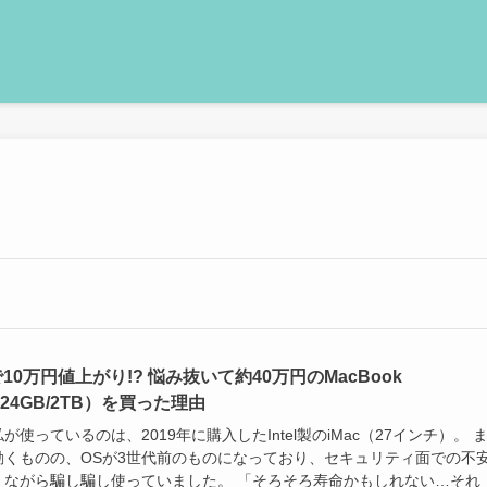
で10万円値上がり!? 悩み抜いて約40万円のMacBook
（24GB/2TB）を買った理由
が使っているのは、2019年に購入したIntel製のiMac（27インチ）。 
動くものの、OSが3世代前のものになっており、セキュリティ面での不
えながら騙し騙し使っていました。 「そろそろ寿命かもしれない…それ