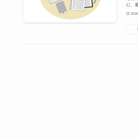
に、最
202