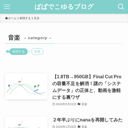
ぱぱでこゆるブログ
ホーム
表現する
音楽
音楽
– category –
表現する
音楽
【1.8TB→950GB】Final Cut Pro
の容量不足を解消！謎の「システ
ムデータ」の正体と、動画を激軽
にする裏ワザ
2026年5月22日
音楽
２年半ぶりにnanaを再開してみた
2026年1月26日
音楽