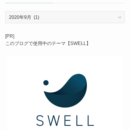
ア
ー
カ
イ
[PR]
ブ
このブログで使用中のテーマ【SWELL】