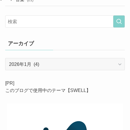
アーカイブ
ア
ー
カ
イ
[PR]
ブ
このブログで使用中のテーマ【SWELL】